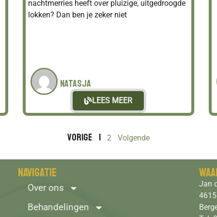
nachtmerries heeft over pluizige, uitgedroogde
lokken? Dan ben je zeker niet
Natasja
LEES MEER
Vorige
1
2
Volgende
Navigatie
Waa
Jan d
Over ons
4615
Behandelingen
Berg