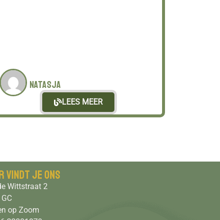
Natasja
LEES MEER
r vindt je ons
e Wittstraat 2
 GC
en op Zoom