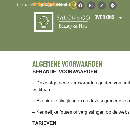
Gebaserd op 417 reviews
info@salon2go.nl
06 223 318 70
Over ons
Algemene voorwaarden
BEHANDELVOORWAARDEN:
– Deze algemene voorwaarden gelden voor ied
verklaard.
– Eventuele afwijkingen op deze algemene voorwa
– Kennelijke fouten of vergissingen op de websit
TARIEVEN: