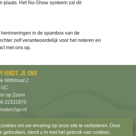
en plaats. Het No-Show systeem zal dit
e herinneringen in de spambox van de
echter zelf verantwoordelijk voor het noteren en
ct met ons op.
r vindt je ons
e Wittstraat 2
 GC
en op Zoom
 06-22331870
@salon2go.nl
s parkeren in de straat