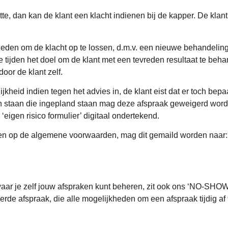
tte, dan kan de klant een klacht indienen bij de kapper. De klan
ieden om de klacht op te lossen, d.m.v. een nieuwe behandeling.
lle tijden het doel om de klant met een tevreden resultaat te be
or de klant zelf.
jkheid indien tegen het advies in, de klant eist dat er toch 
taan die ingepland staan mag deze afspraak geweigerd worden. 
‘eigen risico formulier’ digitaal ondertekend.
orden op de algemene voorwaarden, mag dit gemaild worden naar
waar je zelf jouw afspraken kunt beheren, zit ook ons ‘NO-SHO
rde afspraak, die alle mogelijkheden om een afspraak tijdig af 