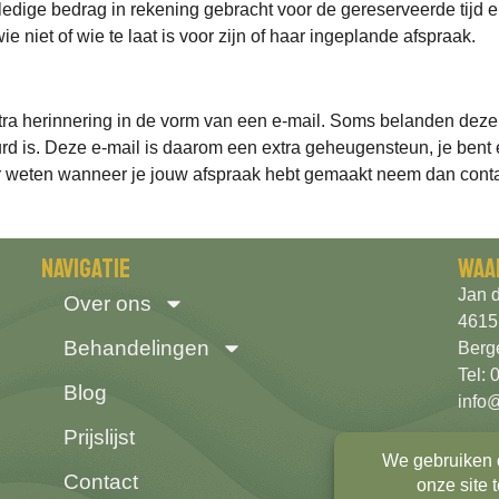
ledige bedrag in rekening gebracht voor de gereserveerde tijd 
niet of wie te laat is voor zijn of haar ingeplande afspraak.
tra herinnering in de vorm van een e-mail. Soms belanden dez
uurd is. Deze e-mail is daarom een extra geheugensteun, je bent 
r weten wanneer je jouw afspraak hebt gemaakt neem dan conta
Navigatie
Waa
Jan d
Over ons
4615
Behandelingen
Berg
Tel:
Blog
info
Prijslijst
Grati
Contact