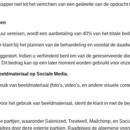
apper niet tot het verrichten van een gedeelte van de opdrach
gen
uur vereisen, wordt een aanbetaling van 40% van het totale bed
 klant bij het plannen van de behandeling en voordat de daadw
gestort. Indien u verhinderd bent om van de gereserveerde dien
 Dit bedrag kan op een later moment worden gebruikt voor onze
ldmateriaal op Sociale Media.
k van beeldmateriaal (foto’s, video’s, en andere visuele conte
oor het gebruik van beeldmateriaal, stemt de klant in met de b
partijen, waaronder Salonized, Treatwell, Mailchimp, en Socia
iladres door deze externe partijen. Raadpleeg de algemene voo