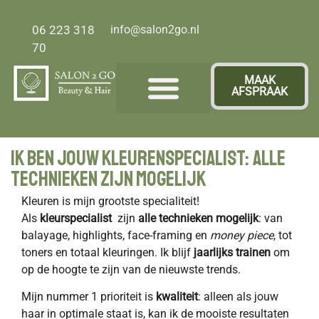
06 223 318
info@salon2go.nl
70
MAAK
AFSPRAAK
Over ons
Ik Ben Jouw Kleurenspecialist: Alle
Technieken Zijn Mogelijk
Kleuren is mijn grootste specialiteit!
Als
kleurspecialist
zijn
alle technieken mogelijk
: van
balayage, highlights, face-framing en
money piece
, tot
toners en totaal kleuringen. Ik blijf
jaarlijks trainen
om
op de hoogte te zijn van de nieuwste trends.
Mijn nummer 1 prioriteit is
kwaliteit
: alleen als jouw
haar in optimale staat is, kan ik de mooiste resultaten