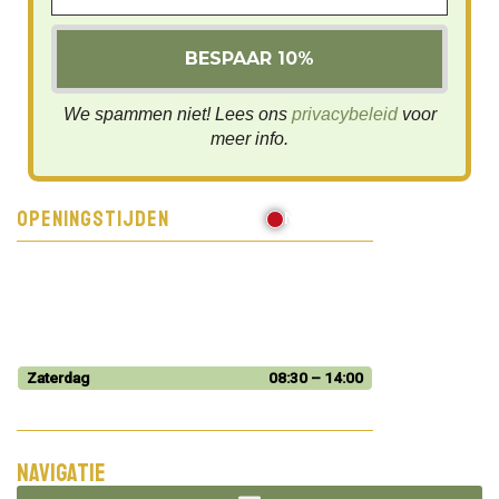
We spammen niet! Lees ons
privacybeleid
voor
meer info.
Openingstijden
Nu gesloten
Maandag
08:30 – 17:00
Dinsdag
08:30 – 17:00
Woensdag
Gesloten
Donderdag
Gesloten
Vrijdag
08:30 – 16:00
Zaterdag
08:30 – 14:00
Zondag
Gesloten
Vandaag: 08:30 – 14:00
Navigatie