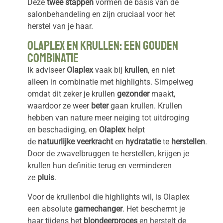
Deze
twee stappen
vormen de basis van de
salonbehandeling en zijn cruciaal voor het
herstel van je haar.
Olaplex en Krullen: Een Gouden
Combinatie
Ik adviseer
Olaplex
vaak bij
krullen
, en niet
alleen in combinatie met highlights. Simpelweg
omdat dit zeker je krullen
gezonder
maakt,
waardoor ze weer
beter
gaan krullen. Krullen
hebben van nature meer neiging tot uitdroging
en beschadiging, en
Olaplex
helpt
de
natuurlijke
veerkracht
en
hydratatie
te
herstellen
.
Door de zwavelbruggen te herstellen, krijgen je
krullen hun definitie terug en verminderen
ze
pluis
.
Voor de krullenbol die highlights wil, is Olaplex
een absolute
gamechanger
. Het beschermt je
haar tijdens het
blondeerproces
en herstelt de