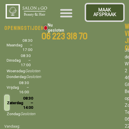
MAAK
AFSPRAAK
W
Nu
Openingstijden
gesloten
V
06 223 318 70
j
08:30
Maandag
–
o
17:00
J
08:30
d
Dinsdag
–
Wi
17:00
2
Woensdag
Gesloten
Donderdag
Gesloten
4
08:30
G
Vrijdag
–
B
16:00
o
08:30
Zaterdag
–
Z
14:00
Te
Zondag
Gesloten
06
2
Vandaag: