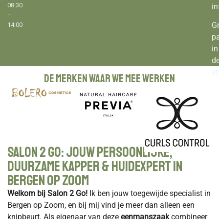
08:30
i
–
Gr
14:00
p
in
d
st
De merken waar we mee werken
Salon 2 Go: Jouw Persoonlijke,
Duurzame Kapper & Huidexpert in
Bergen op Zoom
Welkom bij Salon 2 Go!
Ik ben jouw toegewijde specialist in
Bergen op Zoom, en bij mij vind je meer dan alleen een
knipbeurt. Als eigenaar van deze
eenmanszaak
combineer