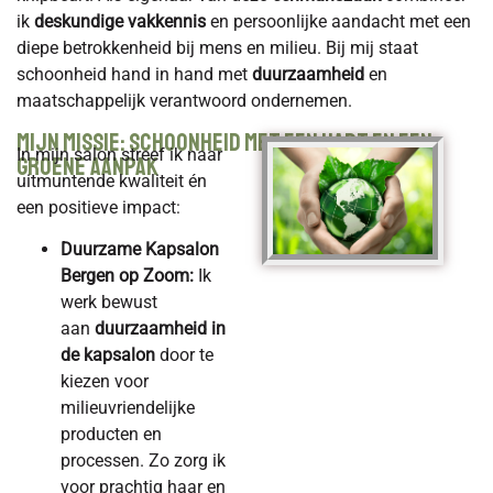
ik
deskundige vakkennis
en persoonlijke aandacht met een
diepe betrokkenheid bij mens en milieu. Bij mij staat
schoonheid hand in hand met
duurzaamheid
en
maatschappelijk verantwoord ondernemen.
Mijn Missie: Schoonheid met een Hart en een
In mijn salon streef ik naar
Groene Aanpak
uitmuntende kwaliteit én
een positieve impact:
Duurzame Kapsalon
Bergen op Zoom:
Ik
werk bewust
aan
duurzaamheid in
de kapsalon
door te
kiezen voor
milieuvriendelijke
producten en
processen. Zo zorg ik
voor prachtig haar en