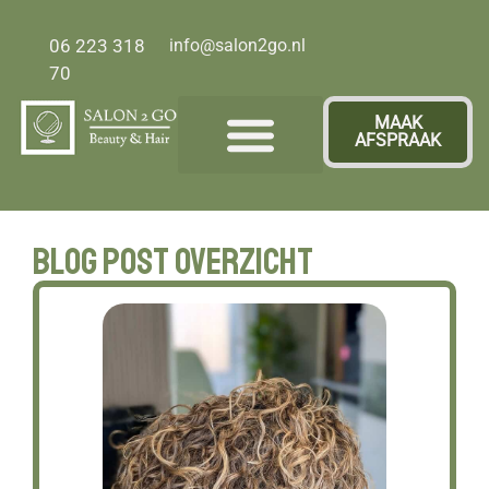
06 223 318
info@salon2go.nl
70
MAAK
AFSPRAAK
Over ons
Blog post overzicht