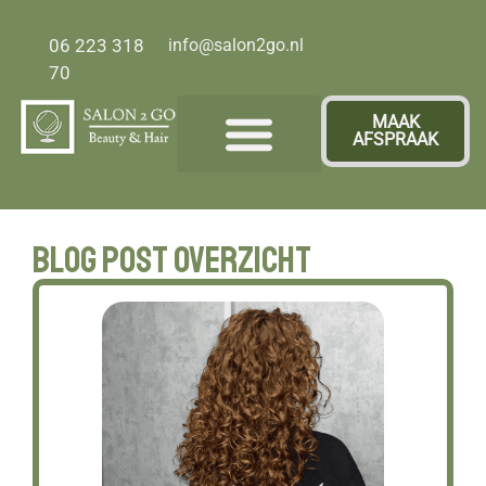
06 223 318
info@salon2go.nl
70
MAAK
AFSPRAAK
Over ons
Blog post overzicht