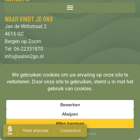
Waar vindt je ons
Jan de Wittstraat 2
4615 GC
Bergen op Zoom
Tel: 06-22331870
info@salon2go.nl
Gratis parkeren in de straat
Copyright © 2026 Salon 2 Go. All rights reserverd
Algemene voorwaarden
Privacy verklaring
Contact