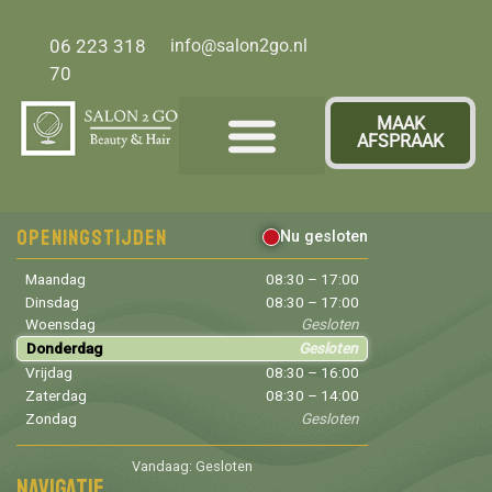
06 223 318
info@salon2go.nl
70
MAAK
AFSPRAAK
Over ons
Openingstijden
Nu gesloten
Maandag
08:30 – 17:00
Dinsdag
08:30 – 17:00
Woensdag
Gesloten
Donderdag
Gesloten
Vrijdag
08:30 – 16:00
Zaterdag
08:30 – 14:00
Zondag
Gesloten
Vandaag: Gesloten
Navigatie