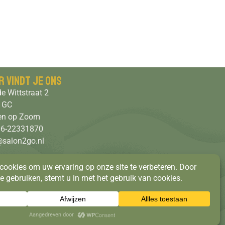
r vindt je ons
e Wittstraat 2
 GC
en op Zoom
 06-22331870
@salon2go.nl
s parkeren in de straat
klaring
Contact