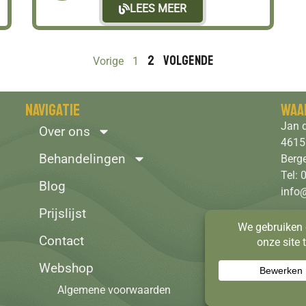
LEES MEER
2
Volgende
Vorige
1
Navigatie
Waa
Jan d
Over ons
4615
Behandelingen
Berg
Tel:
Blog
info
Prijslijst
Grati
Contact
Webshop
Algemene voorwaarden
Privacy ver