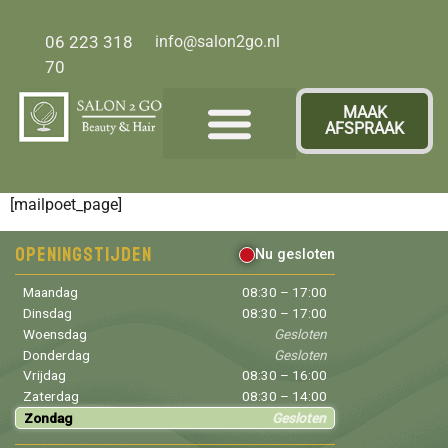
06 223 318
info@salon2go.nl
70
MAAK
AFSPRAAK
Over ons
[mailpoet_page]
Openingstijden
Nu gesloten
Maandag
08:30 – 17:00
Dinsdag
08:30 – 17:00
Woensdag
Gesloten
Donderdag
Gesloten
Vrijdag
08:30 – 16:00
Zaterdag
08:30 – 14:00
Zondag
Gesloten