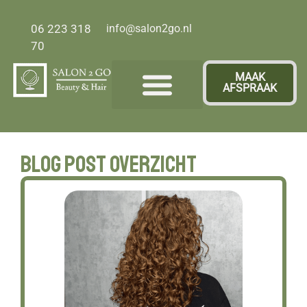
06 223 318
info@salon2go.nl
70
MAAK
AFSPRAAK
Over ons
Blog post overzicht