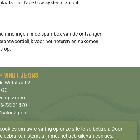
 plaats. Het No-Show systeem zal dit
 herinneringen in de spambox van de ontvanger
f verantwoordelijk voor het noteren en nakomen
s op.
r vindt je ons
e Wittstraat 2
 GC
en op Zoom
 06-22331870
@salon2go.nl
s parkeren in de straat