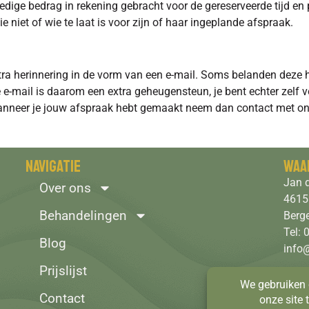
edige bedrag in rekening gebracht voor de gereserveerde tijd en
niet of wie te laat is voor zijn of haar ingeplande afspraak.
tra herinnering in de vorm van een e-mail. Soms belanden deze
ze e-mail is daarom een extra geheugensteun, je bent echter zel
anneer je jouw afspraak hebt gemaakt neem dan contact met on
Navigatie
Waa
Jan d
Over ons
4615
Behandelingen
Berg
Tel:
Blog
info
Prijslijst
Grati
Contact