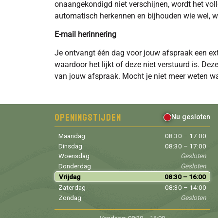
onaangekondigd niet verschijnen, wordt het voll
automatisch herkennen en bijhouden wie wel, wie 
E-mail herinnering
Je ontvangt één dag voor jouw afspraak een ex
waardoor het lijkt of deze niet verstuurd is. De
van jouw afspraak. Mocht je niet meer weten w
Openingstijden
Nu gesloten
Maandag
08:30 – 17:00
Dinsdag
08:30 – 17:00
Woensdag
Gesloten
Donderdag
Gesloten
Vrijdag
08:30 – 16:00
Zaterdag
08:30 – 14:00
Zondag
Gesloten