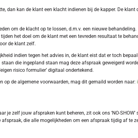
te, dan kan de klant een klacht indienen bij de kapper. De klant
eden om de klacht op te lossen, d.m.v. een nieuwe behandeling. D
le tijden het doel om de klant met een tevreden resultaat te beh
or de klant zelf.
kheid indien tegen het advies in, de klant eist dat er toch b
taan die ingepland staan mag deze afspraak geweigerd worden. B
‘eigen risico formulier’ digitaal ondertekend.
orden op de algemene voorwaarden, mag dit gemaild worden naar:
aar je zelf jouw afspraken kunt beheren, zit ook ons ‘NO-SHOW’ 
afspraak, die alle mogelijkheden om een afspraak tijdig af te z