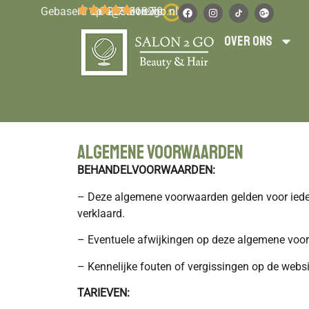
Gebaserd op 417 reviews
info@salon2go.nl
06 223 318 70
Over ons
Algemene voorwaarden
BEHANDELVOORWAARDEN:
– Deze algemene voorwaarden gelden voor iede
verklaard.
– Eventuele afwijkingen op deze algemene voorwa
– Kennelijke fouten of vergissingen op de websit
TARIEVEN: